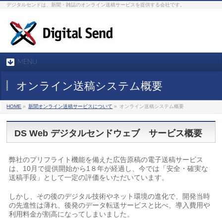
デジタルセンドは、新聞・雑誌のオンライン送稿サービスを提供する会社です。
MENU
オンライン送稿システム概要
HOME
»
新聞オンライン送稿サービスについて
»
オンライン送稿システム概要
DS Web デジタルセンドウェブ サービス概要
弊社のプリフライト機能を備えた広告原稿の電子送稿サービス
は、10月で提供開始から1８年が経過し、今では「安全・確実な
送稿手段」として一定の評価をいただいています。
しかし、その後のデジタル技術やネット環境の進化で、開発当時
の先進性は薄れ、後発のデータ転送サービスと比べ、導入費用や
利用料金が割高になってしまいました。