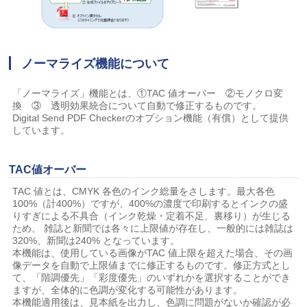
ノーマライズ機能について
「ノーマライズ」機能とは、①TAC 値オーバー ②モノクロ変
換 ③ 透明効果統合について自動で修正するものです。
Digital Send PDF Checkerのオプション機能（有償）として提供
しています。
TAC値オーバー
TAC 値とは、CMYK 各色のインク総量をさします。最大各色
100%（計400%）ですが、400%の濃度で印刷するとインクの盛
りすぎによる不具合（インク乾燥・定着不足、裏移り）が生じる
ため、 雑誌と新聞では各々に上限値が存在し、一般的には雑誌は
320%、新聞は240% となっています。
本機能は、使用している画像がTAC 値上限を超えた場合、その画
像データを自動で上限値までに修正するものです。修正方式とし
て、「階調優先」「彩度優先」のいずれかを選択することができ
ますが、全体的に色調が変化する可能性があります。
本機能適用後は、見本紙を出力し、色調に問題がないか確認が必