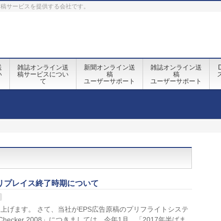
送稿サービスを提供する会社です。
送
雑誌オンライン送
新聞オンライン送
雑誌オンライン送
い
稿サービスについ
稿
稿
て
ユーザーサポート
ユーザーサポート
売及びリプレイス終了時期について
上げます。 さて、当社がEPS広告原稿のプリフライトシステ
ecker 2008」につきましては、今年1月、「2017年半ばま