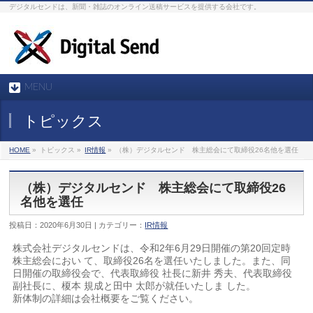
デジタルセンドは、新聞・雑誌のオンライン送稿サービスを提供する会社です。
MENU
トピックス
HOME
»
トピックス »
IR情報
»
（株）デジタルセンド 株主総会にて取締役26名他を選任
（株）デジタルセンド 株主総会にて取締役26
名他を選任
投稿日：2020年6月30日 | カテゴリー：
IR情報
株式会社デジタルセンドは、令和2年6月29日開催の第20回定時
株主総会におい て、取締役26名を選任いたしました。また、同
日開催の取締役会で、代表取締役 社長に新井 秀夫、代表取締役
副社長に、榎本 規成と田中 太郎が就任いたしま した。
新体制の詳細は会社概要をご覧ください。