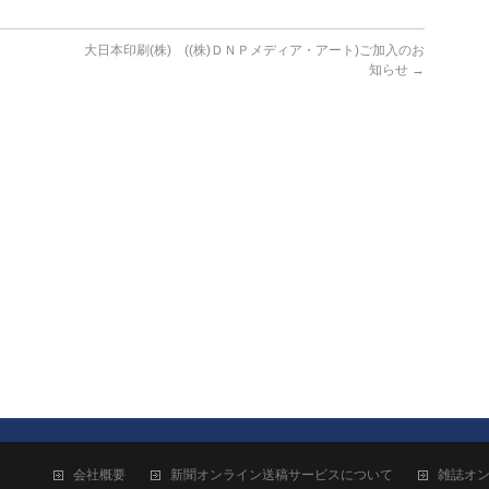
大日本印刷(株) ((株)ＤＮＰメディア・アート)ご加入のお
知らせ
→
会社概要
新聞オンライン送稿サービスについて
雑誌オ