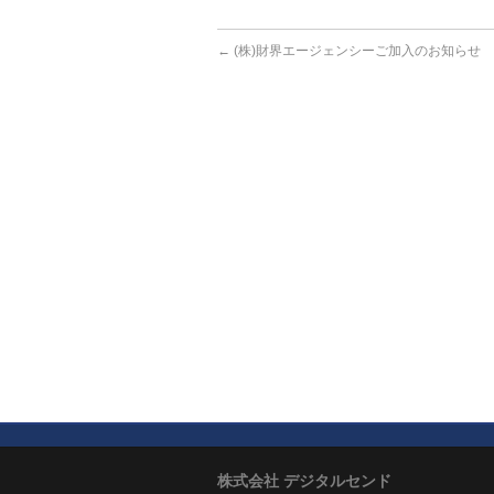
←
(株)財界エージェンシーご加入のお知らせ
株式会社 デジタルセンド